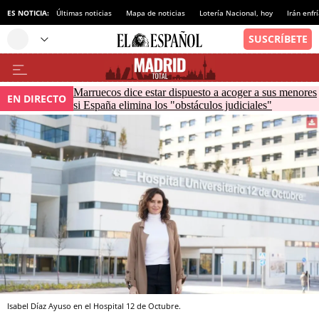
ES NOTICIA:
Últimas noticias
Mapa de noticias
Lotería Nacional, hoy
Irán enfr
Marruecos dice estar dispuesto a acoger a sus menores
EN DIRECTO
si España elimina los "obstáculos judiciales"
Isabel Díaz Ayuso en el Hospital 12 de Octubre.