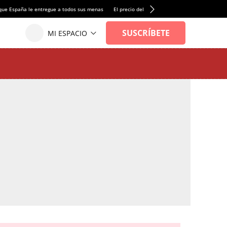
que España le entregue a todos sus menas
El precio del alquiler de vivienda baja por pri