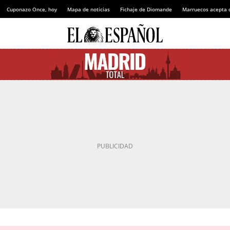
Cuponazo Once, hoy
Mapa de noticias
Fichaje de Diomande
Marruecos acepta 