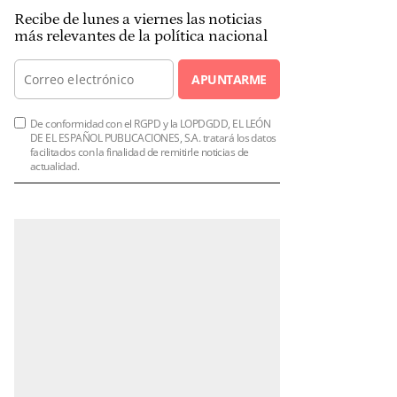
Recibe de lunes a viernes las noticias
más relevantes de la política nacional
APUNTARME
De conformidad con el RGPD y la LOPDGDD, EL LEÓN
DE EL ESPAÑOL PUBLICACIONES, S.A. tratará los datos
facilitados con la finalidad de remitirle noticias de
actualidad.