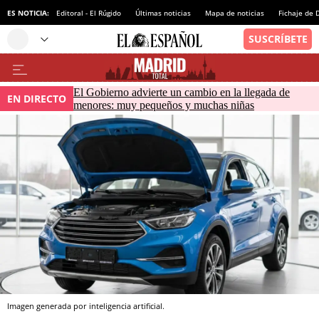
ES NOTICIA:
Editoral - El Rúgido
Últimas noticias
Mapa de noticias
Fichaje de
El Gobierno advierte un cambio en la llegada de
EN DIRECTO
menores: muy pequeños y muchas niñas
Imagen generada por inteligencia artificial.