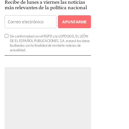
Recibe de lunes a viernes las noticias
más relevantes de la política nacional
APUNTARME
De conformidad con el RGPD y la LOPDGDD, EL LEÓN
DE EL ESPAÑOL PUBLICACIONES, S.A. tratará los datos
facilitados con la finalidad de remitirle noticias de
actualidad.