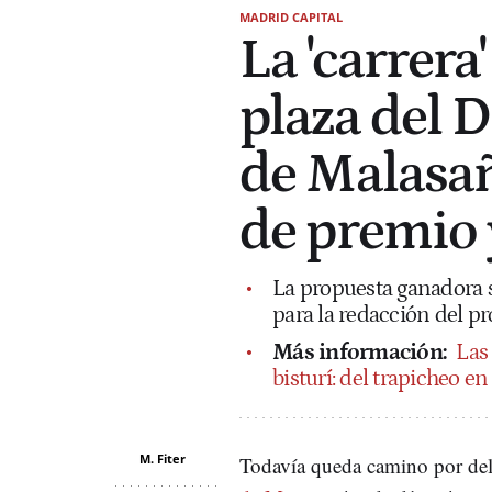
MADRID CAPITAL
La 'carrera
plaza del 
de Malasañ
de premio 
La propuesta ganadora s
para la redacción del p
Más información:
Las
bisturí: del trapicheo e
M. Fiter
Todavía queda camino por dela