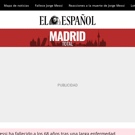
Mapa de noticias
Fallece Jorge Messi
Reacciones a la muerte de Jorge Messi
Lot
ssi ha fallecido a los 68 años tras una larga enfermedad