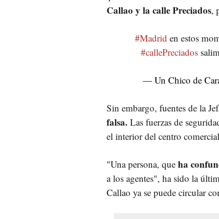
Callao y la calle Preciados
, 
#Madrid
en estos mome
#callePreciados
sali
— Un Chico de Car
Sin embargo, fuentes de la Je
falsa.
Las fuerzas de segurida
el interior del centro comerc
ha confund
"Una persona, que
a los agentes", ha sido la últ
Callao ya se puede circular c