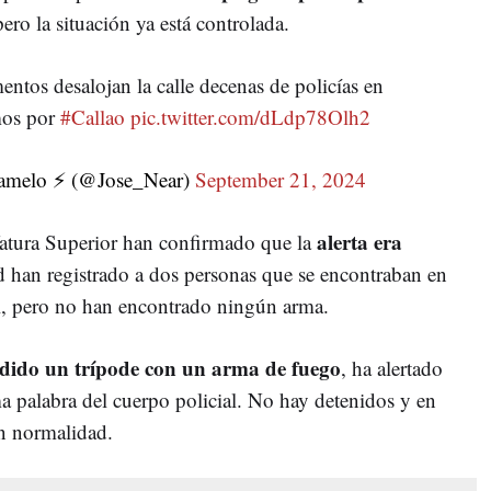
pero la situación ya está controlada.
ntos desalojan la calle decenas de policías en
mos por
#Callao
pic.twitter.com/dLdp78Olh2
amelo ⚡️ (@Jose_Near)
September 21, 2024
alerta era
fatura Superior han confirmado que la
d han registrado a dos personas que se encontraban en
ial, pero no han encontrado ningún arma.
ido un trípode con un arma de fuego
, ha alertado
ima palabra del cuerpo policial. No hay detenidos y en
on normalidad.