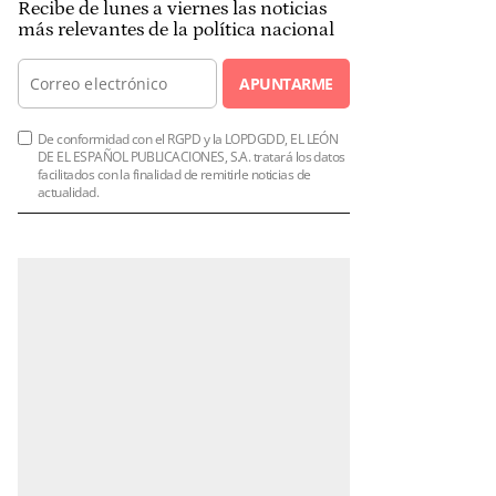
Recibe de lunes a viernes las noticias
más relevantes de la política nacional
APUNTARME
De conformidad con el RGPD y la LOPDGDD, EL LEÓN
DE EL ESPAÑOL PUBLICACIONES, S.A. tratará los datos
facilitados con la finalidad de remitirle noticias de
actualidad.