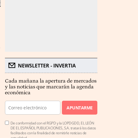
NEWSLETTER - INVERTIA
Cada mañana la apertura de mercados
y las noticias que marcarán la agenda
económica
APUNTARME
De conformidad con el RGPD y la LOPDGDD, EL LEÓN
DE EL ESPAÑOL PUBLICACIONES, S.A. tratará los datos
facilitados con la finalidad de remitirle noticias de
actualidad.