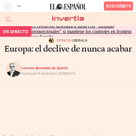
El Gobierno amenaza a Italia con "medidas
EN DIRECTO
proporcionales" si mantiene los controles en frontera
con España
OPINIÓN
LIBERALIA
Europa: el declive de nunca acabar
Lorenzo Bernaldo de Quirós
Publicada
14 diciembre 2025
02:07h