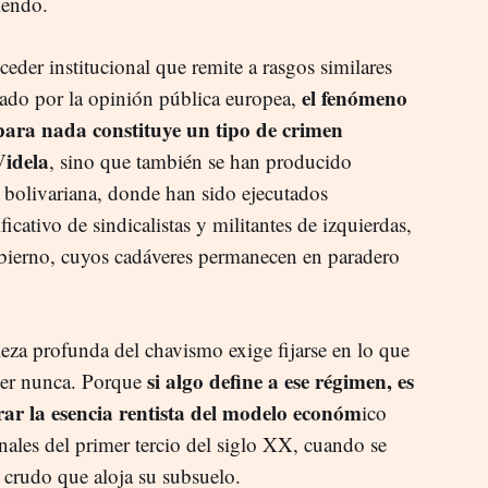
ciendo.
oceder institucional que remite a rasgos similares
el fenómeno
rado por la opinión pública europea,
 para nada constituye un tipo de crimen
Videla
, sino que también se han producido
a bolivariana, donde han sido ejecutados
cativo de sindicalistas y militantes de izquierdas,
obierno, cuyos cadáveres permanecen en paradero
leza profunda del chavismo exige fijarse en lo que
si algo define a ese régimen, es
cer nunca. Porque
rar la esencia rentista del modelo económ
ico
inales del primer tercio del siglo XX, cuando se
 crudo que aloja su subsuelo.