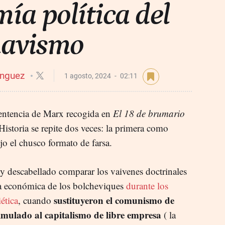
ía política del
havismo
ínguez
1 agosto, 2024
02:11
sentencia de Marx recogida en
El 18 de brumario
Historia se repite dos veces: la primera como
o el chusco formato de farsa.
y descabellado comparar los vaivenes doctrinales
ica económica de los bolcheviques
durante los
sustituyeron el comunismo de
ética
, cuando
simulado al capitalismo de libre empresa
( la