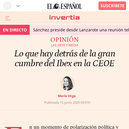
EN DIRECTO
Sánchez preside desde Lanzarote una reunión tel
OPINIÓN
LAS SIETE Y MEDIA
Lo que hay detrás de la gran
cumbre del Ibex en la CEOE
María Vega
Publicada
15 junio 2020
03:51h
n un momento de polarización política y