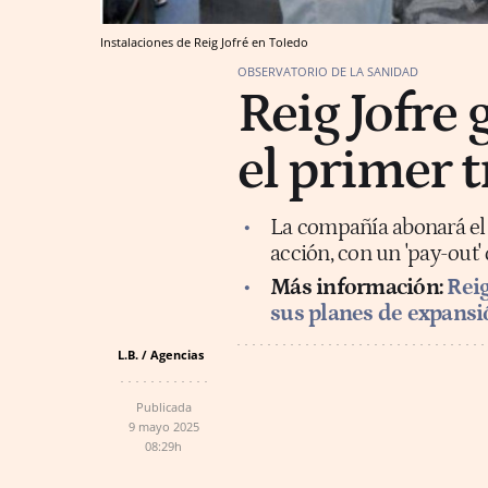
Instalaciones de Reig Jofré en Toledo
OBSERVATORIO DE LA SANIDAD
Reig Jofre 
el primer 
La compañía abonará el 
acción, con un 'pay-out' 
Más información:
Reig
sus planes de expansi
L.B. / Agencias
Publicada
9 mayo 2025
08:29h