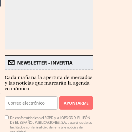
NEWSLETTER - INVERTIA
Cada mañana la apertura de mercados
y las noticias que marcarán la agenda
económica
APUNTARME
De conformidad con el RGPD y la LOPDGDD, EL LEÓN
DE EL ESPAÑOL PUBLICACIONES, S.A. tratará los datos
facilitados con la finalidad de remitirle noticias de
actualidad.