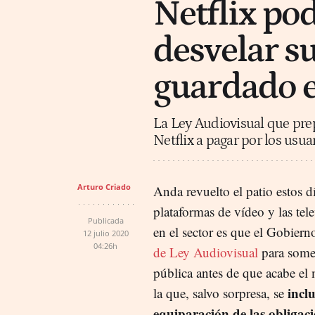
Netflix po
desvelar s
guardado 
La Ley Audiovisual que prep
Netflix a pagar por los usua
Arturo Criado
Anda revuelto el patio estos dí
plataformas de vídeo y las tel
Publicada
en el sector es que el Gobier
12 julio 2020
04:26h
de Ley Audiovisual
para somet
pública antes de que acabe e
inclu
la que, salvo sorpresa, se
equiparación de las obligacio