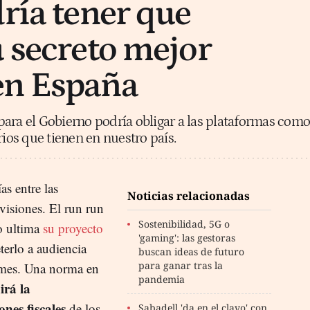
dría tener que
u secreto mejor
en España
ara el Gobierno podría obligar a las plataformas como
rios que tienen en nuestro país.
as entre las
Noticias relacionadas
evisiones. El run run
Sostenibilidad, 5G o
no ultima
su proyecto
'gaming': las gestoras
erlo a audiencia
buscan ideas de futuro
para ganar tras la
l mes. Una norma en
pandemia
irá la
nes fiscales
de los
Sabadell 'da en el clavo' con