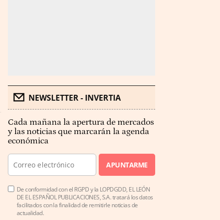
NEWSLETTER - INVERTIA
Cada mañana la apertura de mercados
y las noticias que marcarán la agenda
económica
APUNTARME
De conformidad con el RGPD y la LOPDGDD, EL LEÓN
DE EL ESPAÑOL PUBLICACIONES, S.A. tratará los datos
facilitados con la finalidad de remitirle noticias de
actualidad.