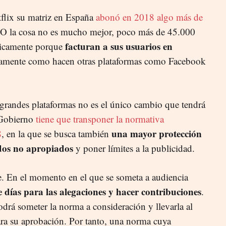
tflix su matriz en España
abonó en 2018 algo más de
BO la cosa no es mucho mejor, poco más de 45.000
facturan a sus usuarios en
sicamente porque
tamente como hacen otras plataformas como Facebook
s grandes plataformas no es el único cambio que tendrá
l Gobierno
tiene que transponer la normativa
una mayor protección
8
, en la que se busca también
idos no apropiados
y poner límites a la publicidad.
le. En el momento en el que se someta a audiencia
 días para las alegaciones y hacer contribuciones
.
odrá someter la norma a consideración y llevarla al
ra su aprobación. Por tanto, una norma cuya