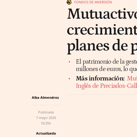
FONDOS DE INVERSIÓN
Mutuactivos
crecimient
planes de 
El patrimonio de la gest
millones de euros, lo q
Más información:
Mut
Inglés de Preciados-Cal
Alba Almendros
Publicada
7 mayo 2026
16:35h
Actualizada