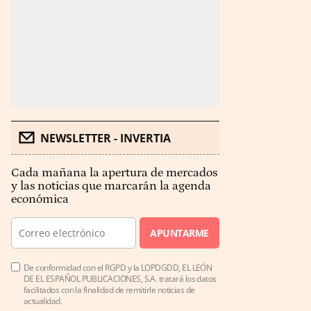
NEWSLETTER - INVERTIA
Cada mañana la apertura de mercados
y las noticias que marcarán la agenda
económica
APUNTARME
De conformidad con el RGPD y la LOPDGDD, EL LEÓN
DE EL ESPAÑOL PUBLICACIONES, S.A. tratará los datos
facilitados con la finalidad de remitirle noticias de
actualidad.