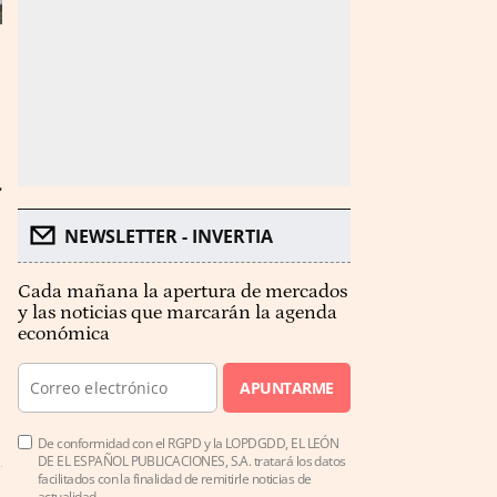
l
NEWSLETTER - INVERTIA
Cada mañana la apertura de mercados
y las noticias que marcarán la agenda
económica
APUNTARME
De conformidad con el RGPD y la LOPDGDD, EL LEÓN
DE EL ESPAÑOL PUBLICACIONES, S.A. tratará los datos
facilitados con la finalidad de remitirle noticias de
actualidad.