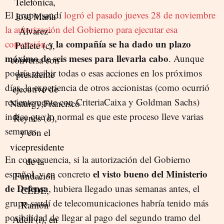
El grupo saudí
logró el pasado jueves 28 de noviembre
la autorización del Gobierno para ejecutar esa
la compañía se ha dado un plazo
conversión
y
máximo de seis meses para llevarla cabo
. Aunque
podría recibir todas o esas acciones en los próximos
días, la experiencia de otros accionistas (como ocurrió
recientemente con CriteriaCaixa y Goldman Sachs)
indica que lo normal es que este proceso lleve varias
semanas.
En consecuencia, si la autorización del Gobierno
el visto bueno del Ministerio
español, y en concreto
de Defensa
, hubiera llegado unas semanas antes, el
grupo saudí de telecomunicaciones habría tenido más
posibilidad de llegar al pago del segundo tramo del