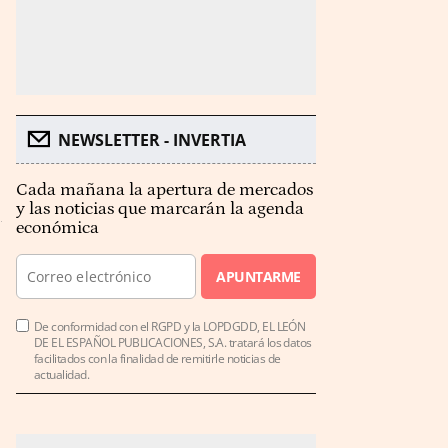
NEWSLETTER - INVERTIA
Cada mañana la apertura de mercados
y las noticias que marcarán la agenda
económica
APUNTARME
De conformidad con el RGPD y la LOPDGDD, EL LEÓN
DE EL ESPAÑOL PUBLICACIONES, S.A. tratará los datos
facilitados con la finalidad de remitirle noticias de
actualidad.