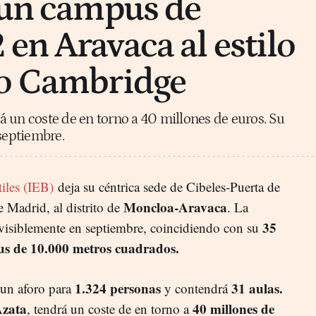
 un campus de
en Aravaca al estilo
 o Cambridge
 un coste de en torno a 40 millones de euros. Su
 septiembre.
tiles (IEB)
deja su céntrica sede de Cibeles-Puerta de
Moncloa-Aravaca
de Madrid, al distrito de
. La
35
evisiblemente en septiembre, coincidiendo con su
us de 10.000 metros cuadrados.
1.324 personas
31 aulas.
 un aforo para
y contendrá
zata
40 millones de
, tendrá un coste de en torno a