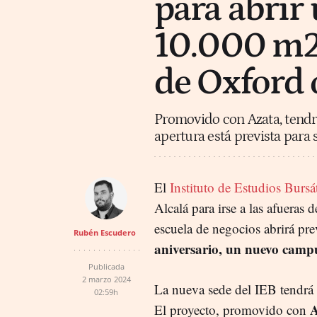
para abrir
10.000 m2 
de Oxford
Promovido con Azata, tendrá
apertura está prevista para
El
Instituto de Estudios Bursá
Alcalá para irse a las afueras 
escuela de negocios abrirá pr
Rubén Escudero
aniversario, un nuevo camp
Publicada
2 marzo 2024
La nueva sede del IEB tendrá
02:59h
A
El proyecto, promovido con