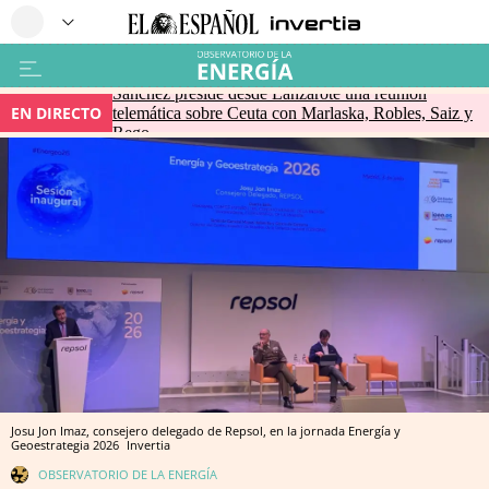
Sánchez preside desde Lanzarote una reunión
EN DIRECTO
telemática sobre Ceuta con Marlaska, Robles, Saiz y
Rego
Josu Jon Imaz, consejero delegado de Repsol, en la jornada Energía y
Geoestrategia 2026
Invertia
OBSERVATORIO DE LA ENERGÍA