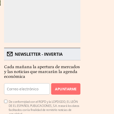
NEWSLETTER - INVERTIA
Cada mañana la apertura de mercados
y las noticias que marcarán la agenda
económica
APUNTARME
De conformidad con el RGPD y la LOPDGDD, EL LEÓN
DE EL ESPAÑOL PUBLICACIONES, S.A. tratará los datos
facilitados con la finalidad de remitirle noticias de
actualidad.