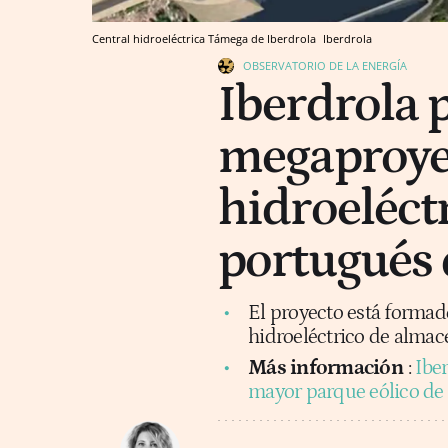
Central hidroeléctrica Támega de Iberdrola
Iberdrola
OBSERVATORIO DE LA ENERGÍA
Iberdrola 
megaproyec
hidroeléct
portugués
El proyecto está formad
hidroeléctrico de alma
Más información
:
Ibe
mayor parque eólico de