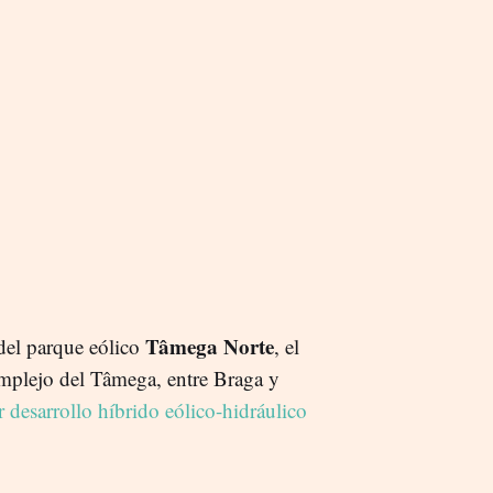
Tâmega Norte
del parque eólico
, el
omplejo del Tâmega, entre Braga y
r desarrollo híbrido eólico-hidráulico