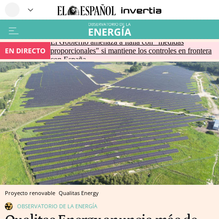
El Gobierno amenaza a Italia con "medidas
EN DIRECTO
proporcionales" si mantiene los controles en frontera
con España
Proyecto renovable
Qualitas Energy
OBSERVATORIO DE LA ENERGÍA