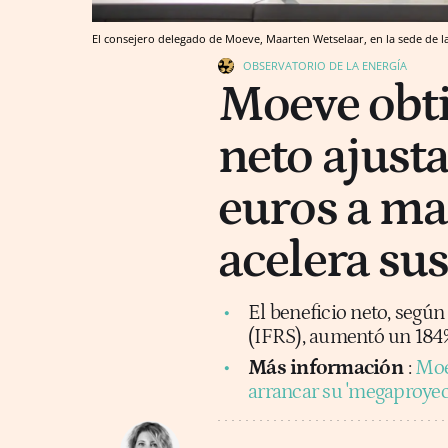
El consejero delegado de Moeve, Maarten Wetselaar, en la sede de 
OBSERVATORIO DE LA ENERGÍA
Moeve obti
neto ajust
euros a ma
acelera su
El beneficio neto, segú
(IFRS), aumentó un 184%
Más información
:
Moe
arrancar su 'megaproyec