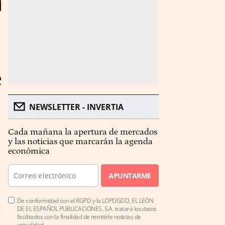
e
NEWSLETTER - INVERTIA
Cada mañana la apertura de mercados
y las noticias que marcarán la agenda
económica
APUNTARME
De conformidad con el RGPD y la LOPDGDD, EL LEÓN
DE EL ESPAÑOL PUBLICACIONES, S.A. tratará los datos
facilitados con la finalidad de remitirle noticias de
actualidad.