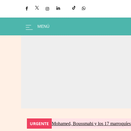
URGENTE
Mohamed, Boussmahi y los 17 marroquíes d