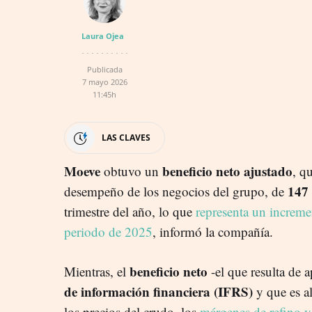
Laura Ojea
Publicada
7 mayo 2026
11:45h
LAS CLAVES
Moeve
beneficio neto ajustado
obtuvo un
, q
147 
desempeño de los negocios del grupo, de
trimestre del año, lo que
representa un increm
periodo de 2025
, informó la compañía.
beneficio neto
Mientras, el
-el que resulta de a
de información financiera (IFRS)
y que es a
los precios del crudo, los
márgenes de refino y