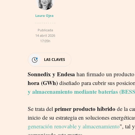
Laura Ojea
Publicada
14 abril 2026
17:05h
LAS CLAVES
Sonnedix y Endesa
han firmado un producto 
hora (GWh)
diseñado para cubrir sus posicio
y almacenamiento mediante baterías (BESS
primer producto híbrido
Se trata del
de la ca
inicio de su estrategia en soluciones energéti
generación renovable y almacenamiento
", tal
comunicado este martes.