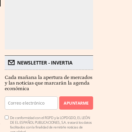
NEWSLETTER - INVERTIA
Cada mañana la apertura de mercados
y las noticias que marcarán la agenda
económica
APUNTARME
De conformidad con el RGPD y la LOPDGDD, EL LEÓN
DE EL ESPAÑOL PUBLICACIONES, S.A. tratará los datos
facilitados con la finalidad de remitirle noticias de
actualidad.