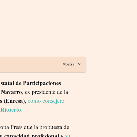
statal de Participaciones
s Navarro
, ex presidente de la
 (Enresa),
como consejero
 Rituerto.
ropa Press que la propuesta de
capacidad profesional
su
y
su