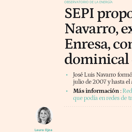
OBSERVATORIO DE LA ENERGÍA
SEPI propo
Navarro, e
Enresa, co
dominical 
José Luis Navarro formó
julio de 2007 y hasta el
Más información
:
Red
que podía en redes de t
Laura Ojea