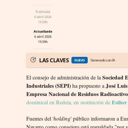
Publicada
6 abril 2026
15:59h
Actualizada
6 abril 2026
15:59h
LAS CLAVES
Generado con IA
NUEVO
Sociedad E
El consejo de administración de la
Industriales (SEPI)
José Lui
ha propuesto a
Empresa Nacional de Residuos Radioactivos
Esther
dominical en Redeia, en sustitución de
Fuentes del '
holding
' público informaron a Eu
Navarro como consejero está respaldada "por 