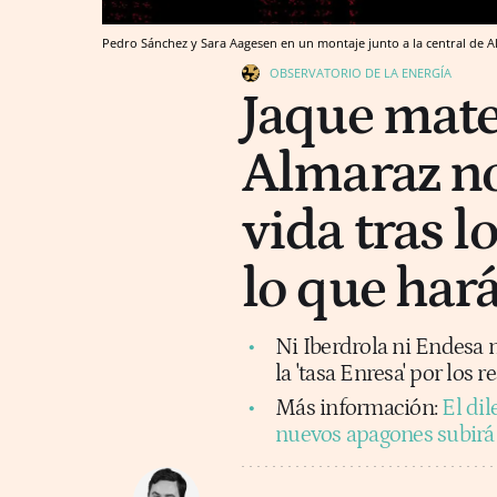
Pedro Sánchez y Sara Aagesen en un montaje junto a la central de A
OBSERVATORIO DE LA ENERGÍA
Jaque mate 
Almaraz no
vida tras l
lo que har
Ni Iberdrola ni Endesa n
la 'tasa Enresa' por los 
Más información:
El dil
nuevos apagones subirá e