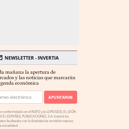
NEWSLETTER - INVERTIA
a mañana la apertura de
cados y las noticias que marcarán
agenda económica
APUNTARME
e conformidad con el RGPD y la LOPDGDD, EL LEÓN
E EL ESPAÑOL PUBLICACIONES, S.A. tratará los
atos facilitados con la finalidad de remitirle noticias
e actualidad.