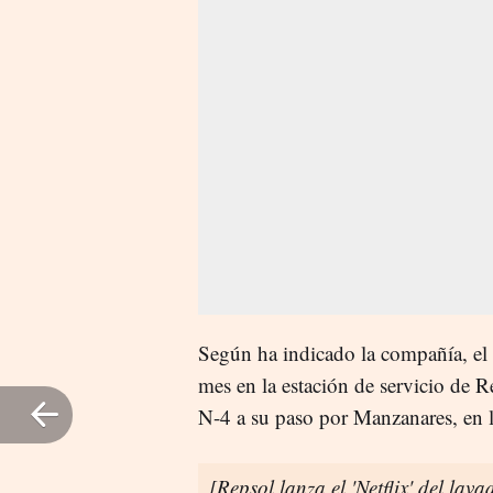
Según ha indicado la compañía, el 
mes en la estación de servicio de R
N-4 a su paso por Manzanares, en 
[Repsol lanza el 'Netflix' del lav