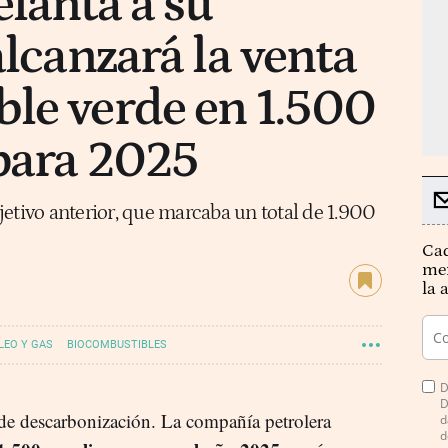
elanta a su
alcanzará la venta
le verde en 1.500
para 2025
etivo anterior, que marcaba un total de 1.900
Cad
mer
la 
LEO Y GAS
BIOCOMBUSTIBLES
D
D
a de descarbonización. La compañía petrolera
d
d