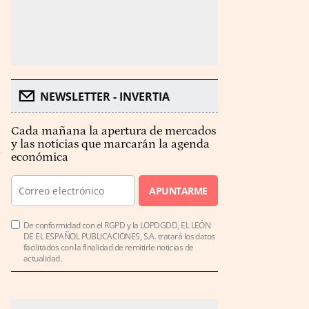
NEWSLETTER - INVERTIA
Cada mañana la apertura de mercados
y las noticias que marcarán la agenda
económica
APUNTARME
De conformidad con el RGPD y la LOPDGDD, EL LEÓN
DE EL ESPAÑOL PUBLICACIONES, S.A. tratará los datos
facilitados con la finalidad de remitirle noticias de
actualidad.