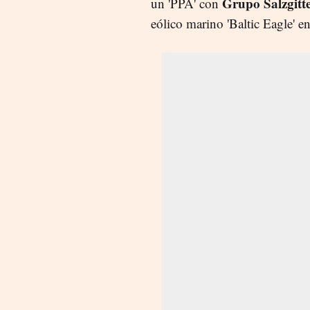
Grupo Salzgitt
un 'PPA' con
eólico marino 'Baltic Eagle' e