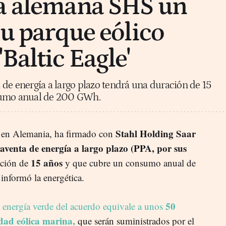
ca alemana SHS un
su parque eólico
Baltic Eagle'
de energía a largo plazo tendrá una duración de 15
sumo anual de 200 GWh.
Stahl Holding Saar
ial en Alemania, ha firmado con
aventa de energía a largo plazo (PPA, por sus
15 años
ción de
y que cubre un consumo anual de
 informó la energética.
50
 energía verde del acuerdo equivale a unos
ad eólica marina,
que serán suministrados por el