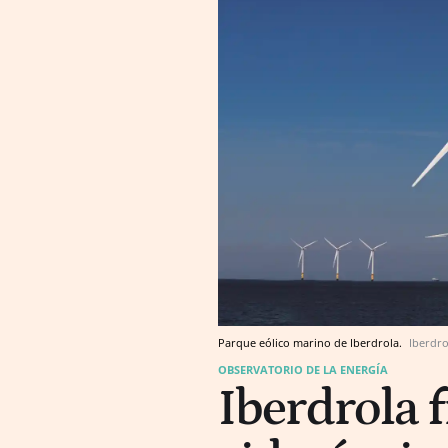
Parque eólico marino de Iberdrola.
Iberdro
OBSERVATORIO DE LA ENERGÍA
Iberdrola 