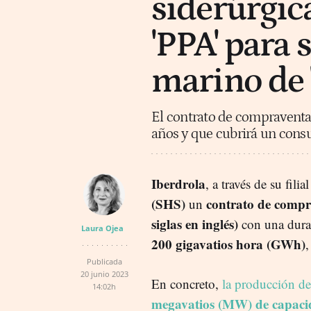
siderúrgi
'PPA' para 
marino de '
El contrato de compraventa 
años y que cubrirá un con
Iberdrola
, a través de su fil
(SHS)
contrato de compr
un
siglas en inglés)
con una dura
Laura Ojea
200 gigavatios hora (GWh)
,
Publicada
20 junio 2023
En concreto,
la producción de
14:02h
megavatios (MW) de capacid