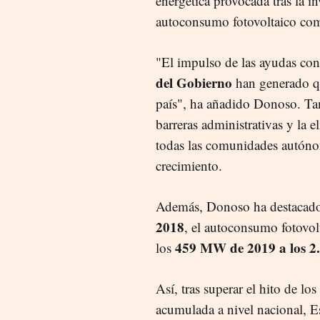
energética provocada tras la i
autoconsumo fotovoltaico como
"El impulso de las ayudas co
del Gobierno
han generado qu
país", ha añadido Donoso. Tam
barreras administrativas y la e
todas las comunidades autónom
crecimiento.
Además, Donoso ha destacado
2018
, el autoconsumo fotovol
459 MW de 2019 a los 2
los
Así, tras superar el hito de 
acumulada a nivel nacional, E