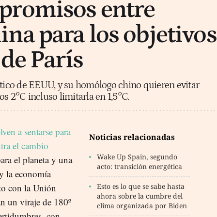
promisos entre
na para los objetivos
 de París
ático de EEUU, y su homólogo chino quieren evitar
os 2°C incluso limitarla en 1,5°C.
lven a sentarse para
Noticias relacionadas
tra el cambio
Wake Up Spain, segundo
ara el planeta y una
acto: transición energética
o y la economía
nto con la Unión
Esto es lo que se sabe hasta
ahora sobre la cumbre del
n un viraje de 180º
clima organizada por Biden
ertidumbres, con