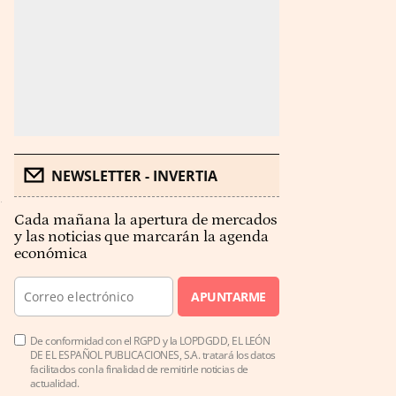
NEWSLETTER - INVERTIA
Cada mañana la apertura de mercados
y las noticias que marcarán la agenda
económica
APUNTARME
De conformidad con el RGPD y la LOPDGDD, EL LEÓN
DE EL ESPAÑOL PUBLICACIONES, S.A. tratará los datos
facilitados con la finalidad de remitirle noticias de
actualidad.