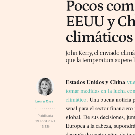
Pocos com
EEUU y Chi
climáticos
John Kerry, el enviado clim
que la temperatura supere l
Estados Unidos y China
vue
tomar medidas en la lucha con
climático
. Una buena noticia p
Laura Ojea
señal para el sector financier
global. De sus decisiones, ju
Publicada
19 abril 2021
Europea a la cabeza, supondrá
13:33h
después de cuatro años de inc