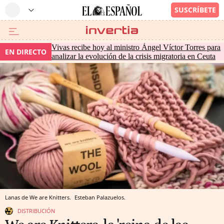
Vivas recibe hoy al ministro Ángel Víctor Torres para
EN DIRECTO
analizar la evolución de la crisis migratoria en Ceuta
Lanas de We are Knitters.
Esteban Palazuelos.
DISTRIBUCIÓN