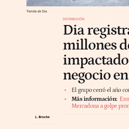
Tienda de Dia
DISTRIBUCIÓN
Dia registr
millones d
impactado 
negocio en
El grupo cerró el año co
Más información:
Eros
Mercadona a golpe pro
L. Broche