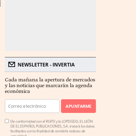
NEWSLETTER - INVERTIA
Cada mañana la apertura de mercados
y las noticias que marcarán la agenda
económica
APUNTARME
De conformidad con el RGPD y la LOPDGDD, EL LEÓN
DE EL ESPAÑOL PUBLICACIONES, S.A. tratará los datos
facilitados con la finalidad de remitirle noticias de
actualidad.