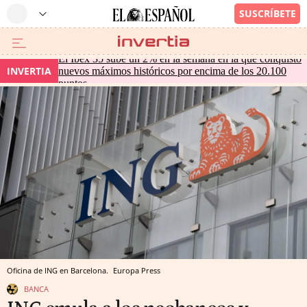
El Ibex 35 sube un 2% en la semana en la que conquistó
INVERTIA
nuevos máximos históricos por encima de los 20.100
puntos
Oficina de ING en Barcelona.
Europa Press
BANCA