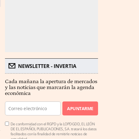
NEWSLETTER - INVERTIA
Cada mañana la apertura de mercados
y las noticias que marcarán la agenda
económica
APUNTARME
De conformidad con el RGPD y la LOPDGDD, EL LEÓN
DE EL ESPAÑOL PUBLICACIONES, S.A. tratará los datos
facilitados con la finalidad de remitirle noticias de
actualidad.