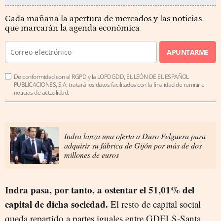
Cada mañana la apertura de mercados y las noticias
que marcarán la agenda económica
APUNTARME
De conformidad con el RGPD y la LOPDGDD, EL LEÓN DE EL ESPAÑOL
PUBLICACIONES, S.A. tratará los datos facilitados con la finalidad de remitirle
noticias de actualidad.
Indra lanza una oferta a Duro Felguera para
adquirir su fábrica de Gijón por más de dos
millones de euros
Indra pasa, por tanto, a ostentar el 51,01% del
capital de dicha sociedad.
El resto de capital social
queda repartido a partes iguales entre GDELS-Santa