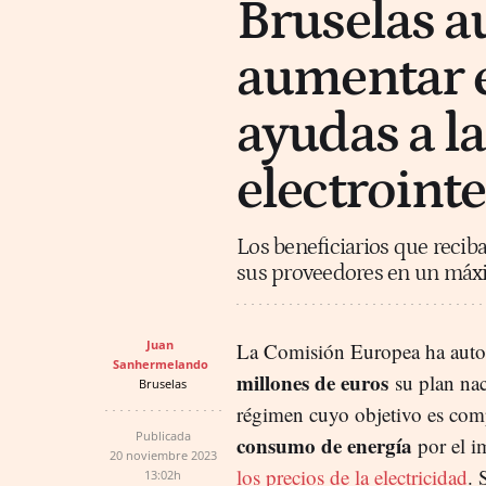
Bruselas a
aumentar e
ayudas a la
electroint
Los beneficiarios que reci
sus proveedores en un máx
Juan
La Comisión Europea ha autor
Sanhermelando
millones de euros
su plan nac
Bruselas
régimen cuyo objetivo es com
Publicada
consumo de energía
por el i
20 noviembre 2023
los precios de la electricidad
. 
13:02h