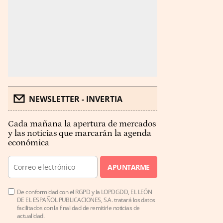
NEWSLETTER - INVERTIA
Cada mañana la apertura de mercados
y las noticias que marcarán la agenda
económica
APUNTARME
De conformidad con el RGPD y la LOPDGDD, EL LEÓN
DE EL ESPAÑOL PUBLICACIONES, S.A. tratará los datos
facilitados con la finalidad de remitirle noticias de
actualidad.