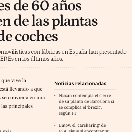
es de 60 años
n de las plantas
de coches
omovilísticas con fábricas en España han presentado
 EREs en los últimos años.
 que vive la
Noticias relacionadas
está llevando a que
Nissan contempla el cierre
 se convierta en una
de su planta de Barcelona si
las principales
se complica el 'brexit',
según FT
Emov, el 'carsharing' de
z más
PSA, sigue si encontrar su