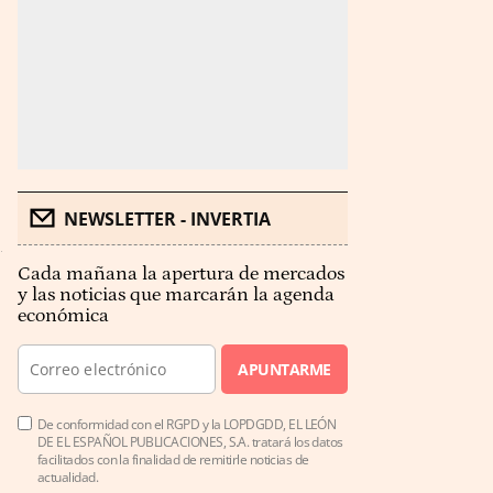
NEWSLETTER - INVERTIA
Cada mañana la apertura de mercados
y las noticias que marcarán la agenda
económica
APUNTARME
De conformidad con el RGPD y la LOPDGDD, EL LEÓN
DE EL ESPAÑOL PUBLICACIONES, S.A. tratará los datos
facilitados con la finalidad de remitirle noticias de
actualidad.