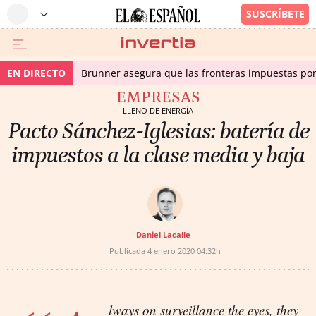
EN DIRECTO
Brunner asegura que las fronteras impuestas por I
EMPRESAS
LLENO DE ENERGÍA
Pacto Sánchez-Iglesias: batería de
impuestos a la clase media y baja
Daniel Lacalle
Publicada
4 enero 2020
04:32h
lways on surveillance the eyes, they