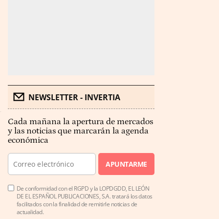
NEWSLETTER - INVERTIA
Cada mañana la apertura de mercados
y las noticias que marcarán la agenda
económica
APUNTARME
De conformidad con el RGPD y la LOPDGDD, EL LEÓN
DE EL ESPAÑOL PUBLICACIONES, S.A. tratará los datos
facilitados con la finalidad de remitirle noticias de
actualidad.