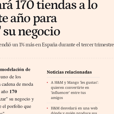
á 170 tiendas a lo
te año para
" su negocio
ndió un 1% más en España durante el tercer trimestre
emodelación de
Noticias relacionadas
 uno de los
A H&M y Mango 'les gustas':
a cadena de moda
quieren convertirte en
170
e año
'influencer' entre tus
amigos
zar" su negocio y
e el porfolio que
H&M desvelará en una web
o".
dónde y quién produce sus