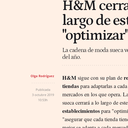
H&M cerrar
largo de es
"optimizar
La cadena de moda sueca ve
del año.
Olga Rodríguez
H&M
r
sigue con su plan de
tiendas
para adaptarlas a cada
Publicada
mercados en los que opera. L
3 octubre 2019
10:53h
sueca cerrará a lo largo de est
establecimientos
para "optimi
"asegurar que cada tienda tien
mejor se adapta a cada mercad