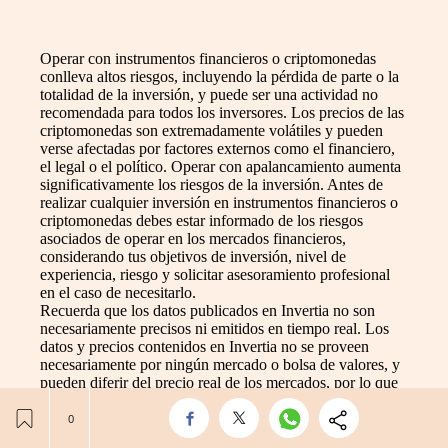
Operar con instrumentos financieros o criptomonedas
conlleva altos riesgos, incluyendo la pérdida de parte o la
totalidad de la inversión, y puede ser una actividad no
recomendada para todos los inversores. Los precios de las
criptomonedas son extremadamente volátiles y pueden
verse afectadas por factores externos como el financiero,
el legal o el político. Operar con apalancamiento aumenta
significativamente los riesgos de la inversión. Antes de
realizar cualquier inversión en instrumentos financieros o
criptomonedas debes estar informado de los riesgos
asociados de operar en los mercados financieros,
considerando tus objetivos de inversión, nivel de
experiencia, riesgo y solicitar asesoramiento profesional
en el caso de necesitarlo.
Recuerda que los datos publicados en Invertia no son
necesariamente precisos ni emitidos en tiempo real. Los
datos y precios contenidos en Invertia no se proveen
necesariamente por ningún mercado o bolsa de valores, y
pueden diferir del precio real de los mercados, por lo que
no son apropiados para tomar decisión de inversión
basados en ellos. Invertia no se responsabilizará en ningún
caso de las pérdidas o daños provocadas por la actividad