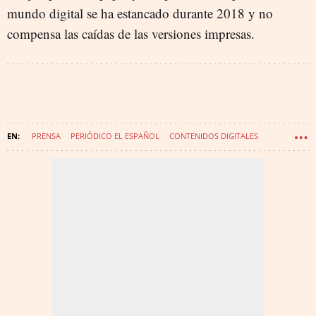
mundo digital se ha estancado durante 2018 y no
compensa las caídas de las versiones impresas.
PRENSA
PERIÓDICO EL ESPAÑOL
CONTENIDOS DIGITALES
GRUPO VOCENTO
DIARIO ABC
DIARIO EL MUNDO
DIARIO EL PAÍS
GRUPO PRISA
DIARIO LA VANGUARDIA
GRUPO GODÓ