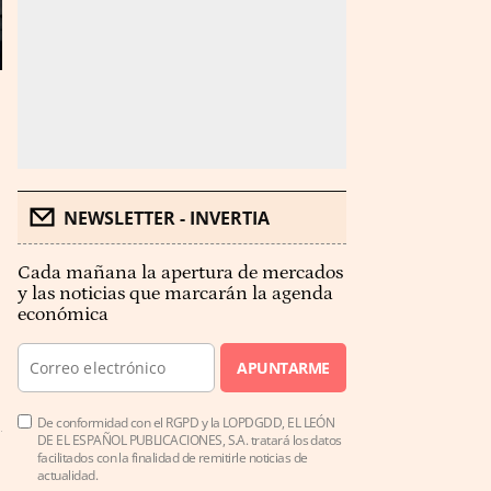
NEWSLETTER - INVERTIA
Cada mañana la apertura de mercados
y las noticias que marcarán la agenda
económica
APUNTARME
De conformidad con el RGPD y la LOPDGDD, EL LEÓN
DE EL ESPAÑOL PUBLICACIONES, S.A. tratará los datos
facilitados con la finalidad de remitirle noticias de
actualidad.