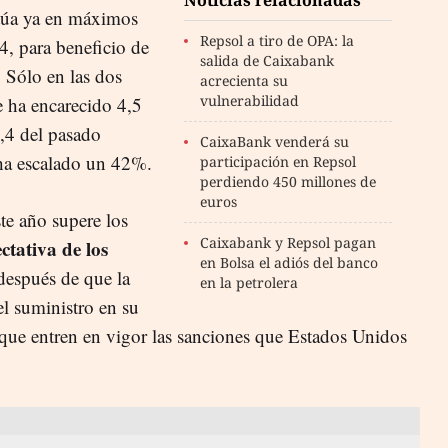
Noticias relacionadas
itúa ya en máximos
Repsol a tiro de OPA: la
4, para beneficio de
salida de Caixabank
 Sólo en las dos
acrecienta su
vulnerabilidad
e ha encarecido 4,5
2,4 del pasado
CaixaBank venderá su
 ha escalado un 42%.
participación en Repsol
perdiendo 450 millones de
euros
te año supere los
Caixabank y Repsol pagan
ctativa de los
en Bolsa el adiós del banco
espués de que la
en la petrolera
l suministro en su
que entren en vigor las sanciones que Estados Unidos