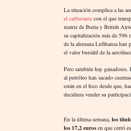
La situación complica a las ae
el carburante
con el que transp
matriz de Iberia y British Ai
su capitalización más de 596 m
de la alemana Lufthansa han 
el valor bursátil de la aerolíne
Pero también hay ganadores. L
al petróleo han sacado cuentas 
están en el foco desde que, h
decidiera vender su participac
los tít
En la última semana,
los 17,2 euros
en que cerró es