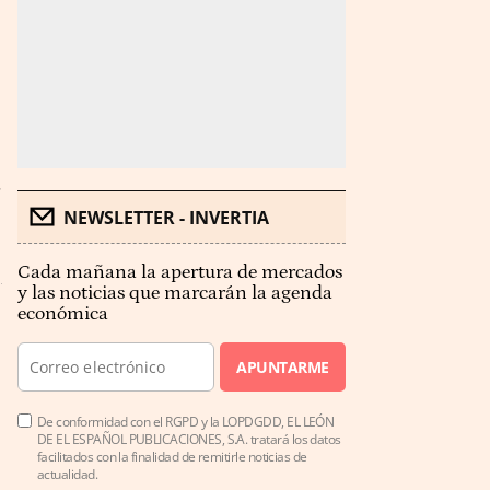
NEWSLETTER - INVERTIA
Cada mañana la apertura de mercados
y las noticias que marcarán la agenda
económica
APUNTARME
De conformidad con el RGPD y la LOPDGDD, EL LEÓN
DE EL ESPAÑOL PUBLICACIONES, S.A. tratará los datos
facilitados con la finalidad de remitirle noticias de
actualidad.