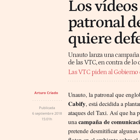
Los vídeos 
patronal d
quiere def
Unauto lanza una campaña p
de las VTC, en contra de lo 
Las VTC piden al Gobierno q
Arturo Criado
Unauto, la patronal que engl
Cabify
, está decidida a plantar
Publicada
ataques del Taxi. Así que ha 
6 septiembre 2018
15:01h
campaña de comunicac
una
pretende desmitificar algunas 
flotan en el ambiente sobre el