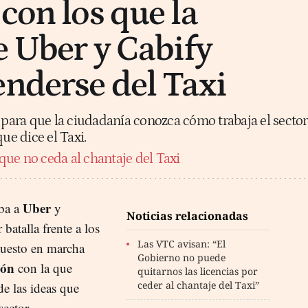
con los que la
e Uber y Cabify
enderse del Taxi
ara que la ciudadanía conozca cómo trabaja el sector
que dice el Taxi.
ue no ceda al chantaje del Taxi
Uber
oba a
y
Noticias relacionadas
 batalla frente a los
Las VTC avisan: “El
puesto en marcha
Gobierno no puede
ión
con la que
quitarnos las licencias por
ceder al chantaje del Taxi”
de las ideas que
 sector.