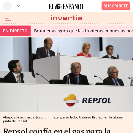
EN DIRECTO
Brunner asegura que las fronteras impuestas por I
Abajo, a la izquierda, Josu Jon Imaze y, a su lado, Antonio Brufau, en la última
junta de Repsol.
Repsol confía en el gas para la