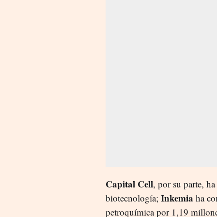
Capital Cell
, por su parte, h
Inkemia
biotecnología;
ha com
petroquímica por 1,19 millon