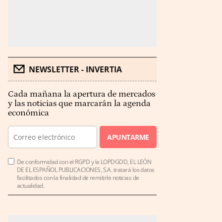
NEWSLETTER - INVERTIA
Cada mañana la apertura de mercados
y las noticias que marcarán la agenda
económica
APUNTARME
De conformidad con el RGPD y la LOPDGDD, EL LEÓN
DE EL ESPAÑOL PUBLICACIONES, S.A. tratará los datos
facilitados con la finalidad de remitirle noticias de
actualidad.