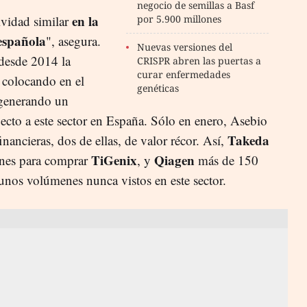
negocio de semillas a Basf
en la
ividad similar
por 5.900 millones
 española
", asegura.
Nuevas versiones del
 desde 2014 la
CRISPR abren las puertas a
curar enfermedades
á colocando en el
genéticas
 generando un
ecto a este sector en España. Sólo en enero, Asebio
Takeda
nancieras, dos de ellas, de valor récor. Así,
TiGenix
Qiagen
ones para comprar
, y
más de 150
 unos volúmenes nunca vistos en este sector.