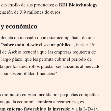
BDI Biotechnology
l desarrollo de sus productos; o
ciación de 3,9 millones de euros.
l y económico
tendencia de mercado debe estar acompañada de una
sobre todo, desde el sector público
 "
", insiste. En
ral de Asebio recuerda que las empresas requieren de
 largo plazo, que les permita cubrir el periodo de
sta que los desarrollos puedan ser lanzados al mercado
r su sostenibilidad financiera".
tá compuesto en gran medida por pequeñas compañías
ora que la economía empieza a recuperarse, es
un entorno favorable a la inversió
s
n y a la I+D+i y