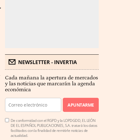
y
NEWSLETTER - INVERTIA
Cada mañana la apertura de mercados
y las noticias que marcarán la agenda
económica
APUNTARME
De conformidad con el RGPD y la LOPDGDD, EL LEÓN
DE EL ESPAÑOL PUBLICACIONES, S.A. tratará los datos
facilitados con la finalidad de remitirle noticias de
actualidad.