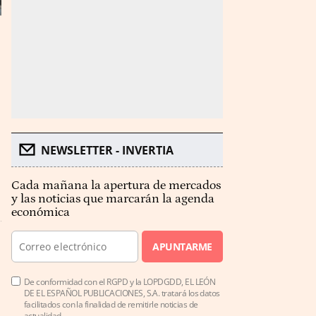
NEWSLETTER - INVERTIA
Cada mañana la apertura de mercados
y las noticias que marcarán la agenda
económica
APUNTARME
De conformidad con el RGPD y la LOPDGDD, EL LEÓN
DE EL ESPAÑOL PUBLICACIONES, S.A. tratará los datos
facilitados con la finalidad de remitirle noticias de
actualidad.