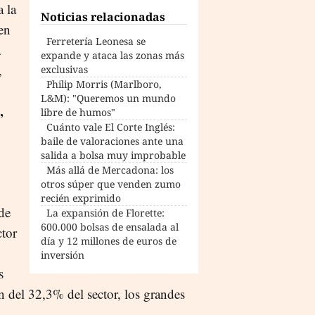
a la
Noticias relacionadas
en
Ferretería Leonesa se
a
expande y ataca las zonas más
,
exclusivas
Philip Morris (Marlboro,
L&M): "Queremos un mundo
,
libre de humos"
Cuánto vale El Corte Inglés:
baile de valoraciones ante una
salida a bolsa muy improbable
Más allá de Mercadona: los
otros súper que venden zumo
recién exprimido
de
La expansión de Florette:
600.000 bolsas de ensalada al
ctor
día y 12 millones de euros de
inversión
s
ón del 32,3% del sector, los grandes