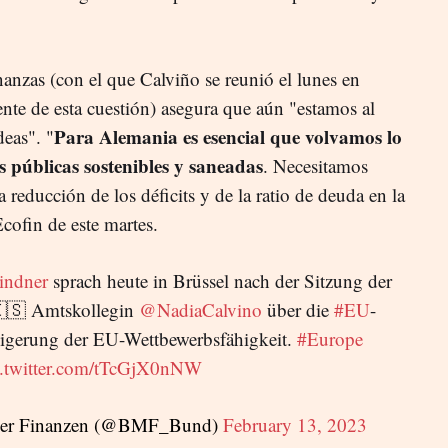
anzas (con el que Calviño se reunió el lunes en
nte de esta cuestión) asegura que aún "estamos al
Para Alemania es esencial que volvamos lo
deas". "
s públicas sostenibles y saneadas
. Necesitamos
la reducción de los déficits y de la ratio de deuda en la
cofin de este martes.
indner
sprach heute in Brüssel nach der Sitzung der
🇪🇸 Amtskollegin
@NadiaCalvino
über die
#EU
-
eigerung der EU-Wettbewerbsfähigkeit.
#Europe
c.twitter.com/tTcGjX0nNW
der Finanzen (@BMF_Bund)
February 13, 2023