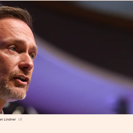
ian Lindner
UE