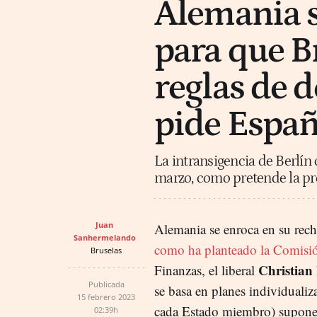
Alemania s
para que Br
reglas de 
pide Espa
La intransigencia de Berlín
marzo, como pretende la pr
Juan
Alemania se enroca en su recha
Sanhermelando
como ha planteado la Comisi
Bruselas
Christian
Finanzas, el liberal
Publicada
se basa en planes individualiz
15 febrero 2023
cada Estado miembro) supone 
02:39h