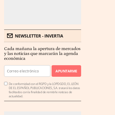
NEWSLETTER - INVERTIA
Cada mañana la apertura de mercados
y las noticias que marcarán la agenda
económica
APUNTARME
De conformidad con el RGPD y la LOPDGDD, EL LEÓN
DE EL ESPAÑOL PUBLICACIONES, S.A. tratará los datos
facilitados con la finalidad de remitirle noticias de
actualidad.