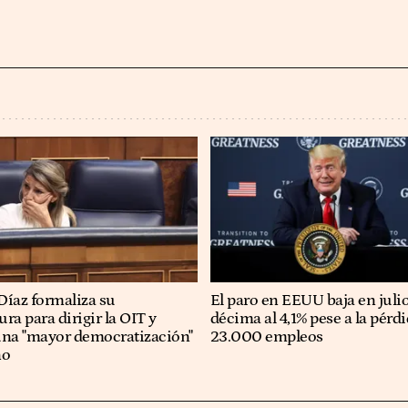
Díaz formaliza su
El paro en EEUU baja en juli
ra para dirigir la OIT y
décima al 4,1% pese a la pérd
una "mayor democratización"
23.000 empleos
no