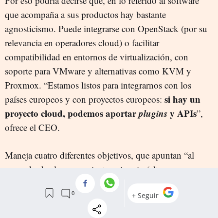
Por eso podría decirse que, en lo referido al software
que acompaña a sus productos hay bastante
agnosticismo. Puede integrarse con OpenStack (por su
relevancia en operadores cloud) o facilitar
compatibilidad en entornos de virtualización, con
soporte para VMware y alternativas como KVM y
Proxmox. “Estamos listos para integrarnos con los
si hay un
países europeos y con proyectos europeos:
proyecto cloud, podemos aportar
plugins
y APIs
”,
ofrece el CEO.
Maneja cuatro diferentes objetivos, que apuntan “al
mercado de almacenamiento primario (alta
disponibilidad) y también al secundario,
backup
,
archivo y almacenamiento en frío”, con variedad de
se pueden integrar al
configuraciones en las que