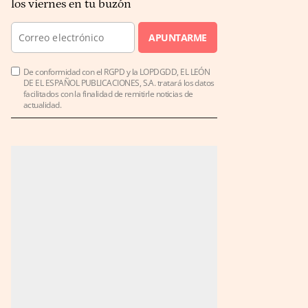
los viernes en tu buzón
APUNTARME
De conformidad con el RGPD y la LOPDGDD, EL LEÓN
DE EL ESPAÑOL PUBLICACIONES, S.A. tratará los datos
facilitados con la finalidad de remitirle noticias de
actualidad.